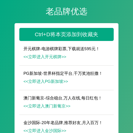
遥想公瑾当年，小乔初嫁了，雄姿英发。
羽扇纶巾，谈笑间，樯橹灰飞烟灭。
故国神游，多情应笑我，早生华发。
人生如梦，一尊还酹江月。